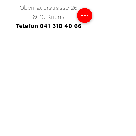
Obernauerstrasse 26
6010 Kriens
Telefon
041 310 40 66
info@tedi.ch
Öffnungszeiten
Montag
13:30–18:00 Uhr
Dienstag - Freitag
08:30–12:00 / 13:30–18:00 Uhr
Samstag
geschlossen
Termine ausserhalb der
Öffnungszeiten auf telefonische
Vereinbarung.
Datenschutzerklärung